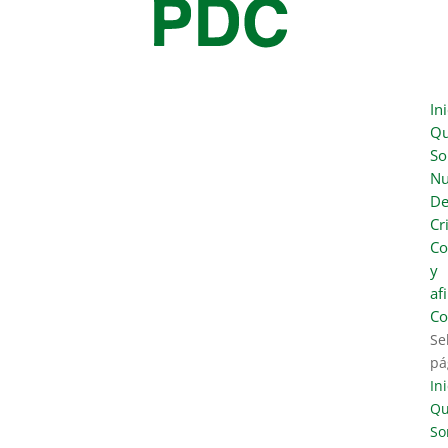
In
Qu
S
Nu
De
Cr
Co
y
af
Co
Se
pá
Ini
Qu
So